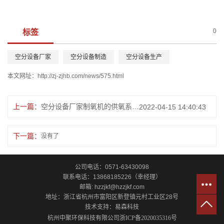
0
标签
空分设备厂家
空分设备制造
空分设备生产
本文网址：
http://zj-zjhb.com/news/575.html
上一篇：
空分设备厂家制氧机的供氧系统中为什么要设置中压贮气罐?
2022-04-15 14:40:43
下一篇：
没有了
公司电话：0571-63430098
联系电话：13868185226（幸经理）
邮箱: hzzjkf@hzzjkf.com
地址：浙江省杭州市富阳区新登镇元村工业区28号
技术支持：
易森科技
杭州中聚环保科技有限公司
浙ICP备2020035316号