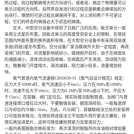
热过程，则过程朝熵增大的方向进行。或者说，熵这个物理量可以
表示过程的方向性，自然界自发进行的过程总是朝着总熵增加的方
向进行，理想的可逆过程总熵保持不变。对上述的两个不可逆过
程，它们的终态的熵值必大于初态的熵值。
在大、中型空分设备中得到了日趋广泛的应用。板式单元一般
采用立式星形布置。因板式单元的高度受到安全上的限制，在塔径
范围内所能布置的换热面积有限，在大型空分设备中有采用双层或
多层(四层)星形布置的。空分设备厂家当碟阀开大到一定程度，再改
变阀门的开度，对流量影响就较小。碟阀刚开启时，由于在阀盘处
的通路减小，流体流动出现收缩，在阀盘后产生涡流，流动阻力较
大。随着阀门开度增大，涡流减弱，阻力减小较多，流量增加较
快。
氧气管道内氧气流速按GB50030-91《氧气站设计规范》规定：
压力大于10MPa时，氧气流速应小于6m/s；压力在3MPa至10MPa
时，流速不应大于10m/s；压力为0.1MPa至3MPa或以下时，不应大
于15m/s；在容器、阀门定位后，按实际情况配制管道。当阀门与管
道连接焊口错位过大时，不要勉强安装；据现场经验，一般每道焊
口冷却后约冷缩1.5mm。为此，凡与阀门、容器联结法兰处的安装焊
口可视具体情况，在焊前将连接法兰不加垫片而拧紧法兰螺栓，待
焊后再加进垫片，这样可降低螺栓预紧力及管道应力；
一般内表面脱脂合格标准为：再次清洗时脱脂剂内含油相对增加量