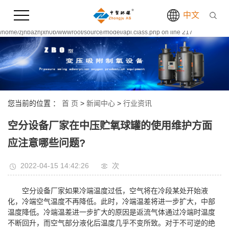
Warning:
file_put_contents(/home/zjhbazhjxh0b/wwwroot/source/cache/license_cache.php):
中文
failed to open stream: Permission denied in
/home/zjhbazhjxh0b/wwwroot/source/model/api.class.php on line 217
您当前的位置 ：
首 页
>
新闻中心
>
行业资讯
空分设备厂家在中压贮氧球罐的使用维护方面
应注意哪些问题?
2022-04-15 14:42:26
次
空分设备厂家如果冷端温度过低，空气将在冷段某处开始液
化，冷端空气温度不再降低。此时，冷端温差将进一步扩大，中部
温度降低。冷端温差进一步扩大的原因是返流气体通过冷端时温度
不断回升，而空气部分液化后温度几乎不变所致。对于不可逆的绝